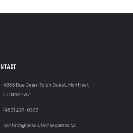
ONTACT
4865 Rue Jean-Talon Ouest, Montreal,
QC H4P 1W7
(450) 239-0339
contact@lessolutionsexpress.ca