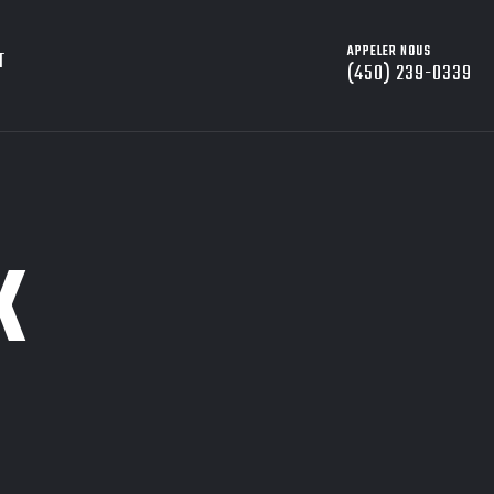
APPELER NOUS
T
(450) 239-0339
K